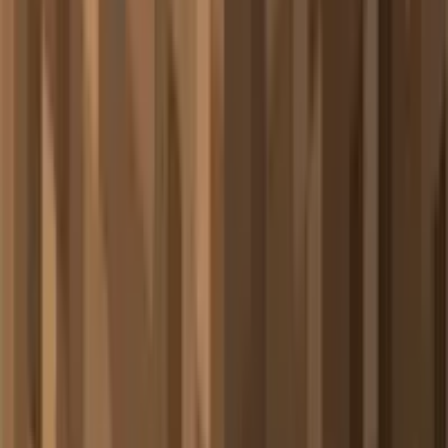
🌟 粒子效果特征
视觉表现
：连续的弧形剑气轨迹，而非分散光点
武侠风格
：完全模拟真实剑气的能量表现
整体感强
：形成完整的攻击轨迹图形
动态效果
：随着挥剑动作实时生成
⚔️ 横扫攻击机制
基础伤害：
对周围敌人造成1♥基础伤害
产生击退效果（相当于击退I的80%）
横扫之刃附魔加成：
I级
：额外50%攻击伤害
II级
：额外67%攻击伤害
III级
：额外75%攻击伤害