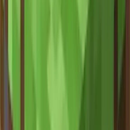
品时，魔法就发生了——所有已放置的屏障方块会以粒子效果
显示其物品图标！
版本差异：
Java版
：图标随机显示，每个粒子持续80游戏刻（4秒）
距离越近显示概率越大，32格外完全不显示
含水的屏障不显示粒子
粒子设置为"最少"时不显示
基岩版
：手持屏障后所有图标立即全部显示
🔧 屏障获取方式：
创造模式物品栏
（仅Java版）
选取方块
：对着已放置的屏障使用鼠标中键
命令获取
：
/give @p barrier