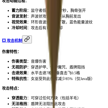
攻击动画过程：
蓄力阶段
：监守者低头蓄力1.7秒，胸骨张开
音波发射
：声波状攻击波粒子从胸前发出
视觉效果
：环形音波向目标扩散，蓝色能量波纹
冷却时间
：攻击后有1.3秒冷却
💥 攻击机制
伤害特性：
伤害类型
：音爆伤害
无视防护
：穿透护甲、保护魔咒、盾牌阻挡
击退效果
：水平击退7格，垂直击飞0.5格
特殊抗性
：女巫受到此伤害减少85%（仅Java版）
攻击特点：
穿透能力
：可穿过任何方块（包括羊毛）
无法格挡
：盾牌无法阻挡此攻击