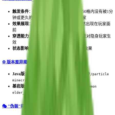
触发条件
：远古守卫者每分钟搜寻半径50格内没有被1分
钟或更久的挖掘疲劳状态效果影响的玩家
效果展现
：吓人的远古守卫者"鬼影"突然出现在玩家面
前
穿透能力
：可以透过方块瞄准玩家，甚至对隐身玩家生
效
状态影响
：给予玩家5分钟的挖掘疲劳III效果
⚙️ 版本差异揭秘
Java版
：幻影是纯粹的
粒子效果
，可用命令
/particle
生成
minecraft:elder_guardian
基岩版
：幻影实际上是
实体
，可用命令
/summon
生成
elder_guardian_ghost
🎭 "伪装"得最成功的粒子