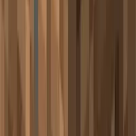
🥈 第2名：剑气横扫之刃效果
真正的武侠剑气现世！看起来完全不像传统粒子效果⚔️
📋 版本限制：
仅适用于Java版
⚔️ 触发条件
当满足以下所有条件时，挥剑会产生剑气粒子效果：
攻击冷却
：完成度达到90%以上
玩家状态
：站在地面上，非疾跑状态
移动限制
：移动速度不超过默认值（2米/秒）
武器要求
：使用剑类武器进行近战攻击