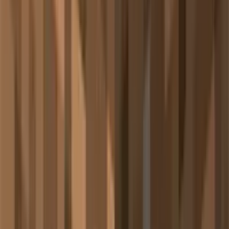
建筑辅助
：让隐形的功能性方块变得可见
调试工具
：检查屏障和光源方块的放置位置
创作便利
：大型建筑项目中的重要辅助功能
🥉 第3名：音符盒的音符粒子
真正的音符符号在空中飞舞，这些是有意义的符号！🎵
🎼 粒子效果机制
当音符盒被敲击或红石激活时（上方需有空气），会产生彩色
音符粒子：
视觉表现
：彩色音符符号按轨迹向上飞舞
颜色规律
：音符颜色完全由音高决定，不同音高对应不
同颜色
触发条件
：每次发声都会弹出一个音符粒子